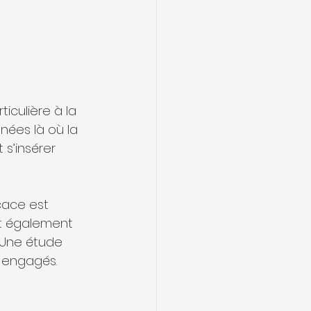
culière à la 
nées là où la 
s’insérer 
st également 
. Une étude 
x engagés.