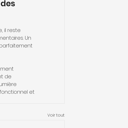
 des 
 il reste 
entaires. Un 
parfaitement 
nt de 
lumière 
fonctionnel et 
Voir tout