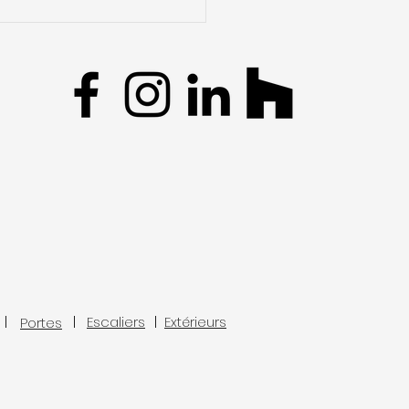
l faut savoir avant de
r un escalier de
bles
Escaliers
Extérieurs
Portes