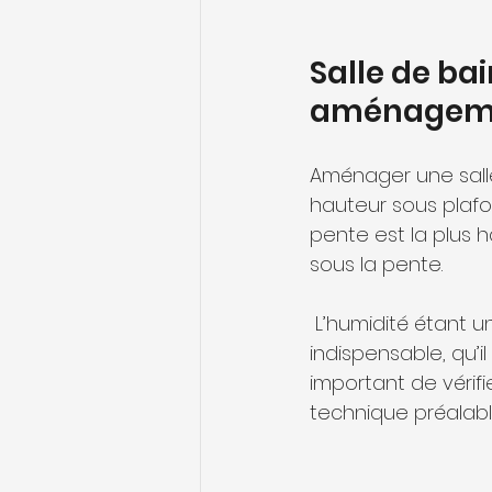
Salle de bai
aménageme
Aménager une salle
hauteur sous plafo
pente est la plus 
sous la pente.
 L’humidité étant un enjeu dans ce type d’espace, une ventilation efficace est 
indispensable, qu’i
important de vérifi
technique préalabl