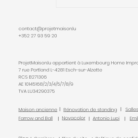
choisir pour des combles
lumineux et bien isolés ?
contact@projetmaison.lu
+352 27 93 59 20
ProjetMaison.lu appartient à Luxembourg Home Imp
7 rue Portland L-4281 Esch-sur-Alzette
RCS B271306
AE 10145168/2/3/4/5/7/8/9
TVA LU34290375
Salle
Maison ancienne
Rénovation de standing
Novacolor
Farrow and Ball
Antonio Lupi
Emi