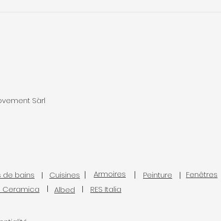
d’architecte avant
qu’i
d’aménager ses combles
pose
?
com
rovement Sàrl
Armoires
Fenêtres
s de bains
Cuisines
Peinture
l Ceramica
RES Italia
Albed