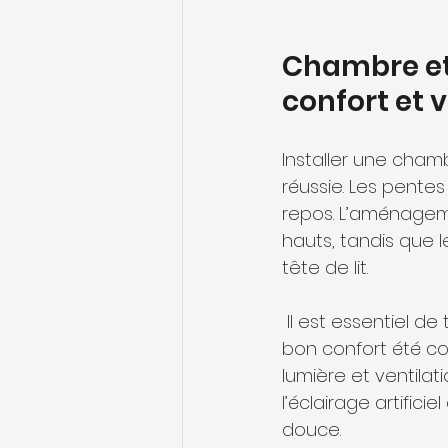
Chambre et e
confort et
Installer une cham
réussie. Les pente
repos. L’aménagemen
hauts, tandis que 
tête de lit.
 Il est essentiel de travailler sur l’isolation thermique et acoustique pour garantir un 
bon confort été com
lumière et ventilati
l’éclairage artifi
douce.