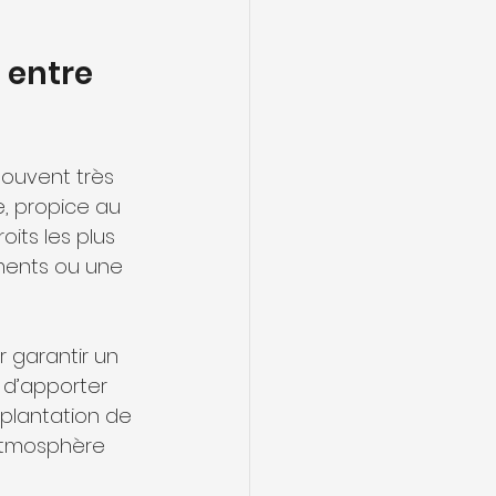
 entre 
ouvent très 
, propice au 
its les plus 
ments ou une 
 d’apporter 
implantation de 
 atmosphère 