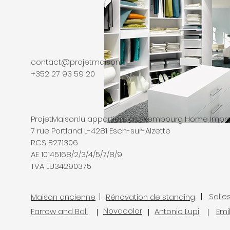
contact@projetmaison.lu
+352 27 93 59 20
ProjetMaison.lu appartient à Luxembourg Home Imp
7 rue Portland L-4281 Esch-sur-Alzette
RCS B271306
AE 10145168/2/3/4/5/7/8/9
TVA LU34290375
Salle
Maison ancienne
Rénovation de standing
Novacolor
Farrow and Ball
Antonio Lupi
Emi