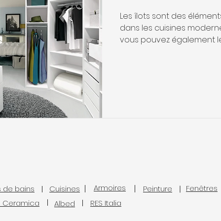
Les îlots sont des élémen
dans les cuisines modern
vous pouvez également les
rovement Sàrl
Armoires
Fenêtres
s de bains
Cuisines
Peinture
l Ceramica
RES Italia
Albed