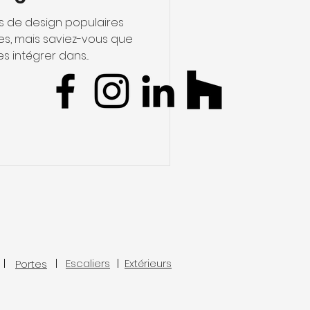
ts de design populaires
es, mais saviez-vous que
 intégrer dans...
Escaliers
Extérieurs
Portes