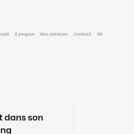
ueil
À propos
Nos services
Contact
EN
ot dans son
ing