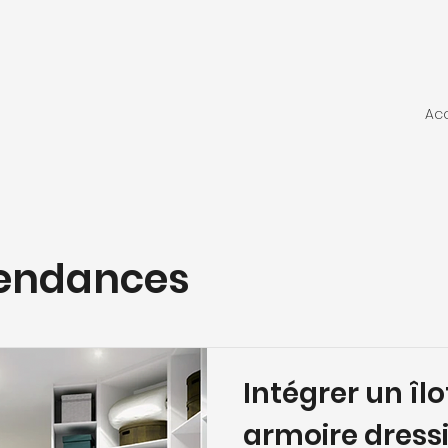
Acc
tendances
Intégrer un îl
armoire dress