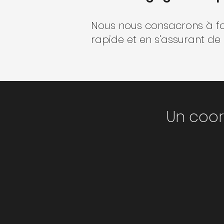
Nous nous consacrons à four
rapide et en s'assurant de
Un coor