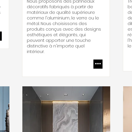
Nous proposons des panneaux
T
e
décoratifs fabriqués à partir de
b
s
matériaux de qualité supérieure
dé
comme l'aluminium, le verre ou le
d
métal. Nous choisissons des
di
produits conçus avec des designs
es
esthétiques et élégants, qui
ré
peuvent apporter une touche
l'
distinctive à n'importe quel
le
intérieur.