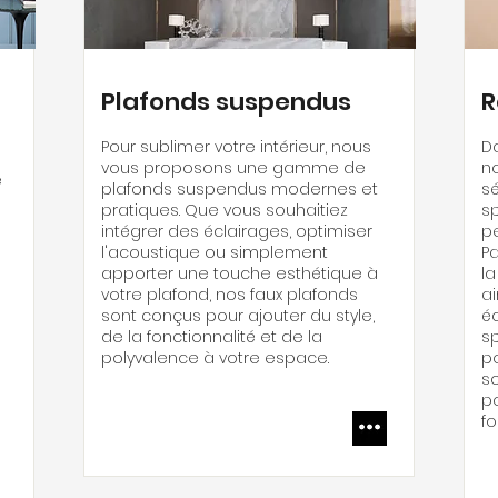
Plafonds suspendus
R
Pour
sublimer votre intérieur, nous
D
vous proposons une gamme de
n
e
plafonds suspendus modernes et
s
pratiques. Que vous souhaitiez
s
intégrer des éclairages, optimiser
pe
l'acoustique ou simplement
Pa
apporter une touche esthétique à
la
votre plafond, nos faux plafonds
a
sont conçus pour ajouter du style,
é
de la fonctionnalité et de la
sp
polyvalence à votre espace.
p
s
po
fo