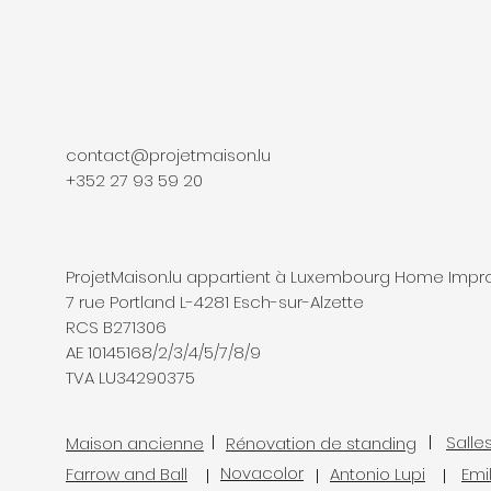
contact@projetmaison.lu
+352 27 93 59 20
ProjetMaison.lu appartient à Luxembourg Home Imp
7 rue Portland L-4281 Esch-sur-Alzette
RCS B271306
AE 10145168/2/3/4/5/7/8/9
TVA LU34290375
Salle
Maison ancienne
Rénovation de standing
Novacolor
Farrow and Ball
Antonio Lupi
Emi