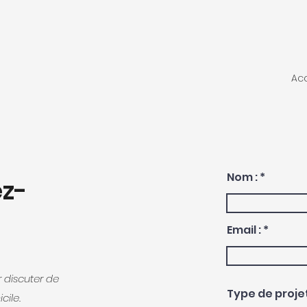
Acc
Nom :
z-
Email :
 discuter de
Type de projet
cile.