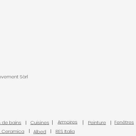
rovement Sàrl
Armoires
Fenêtres
s de bains
Cuisines
Peinture
l Ceramica
RES Italia
Albed