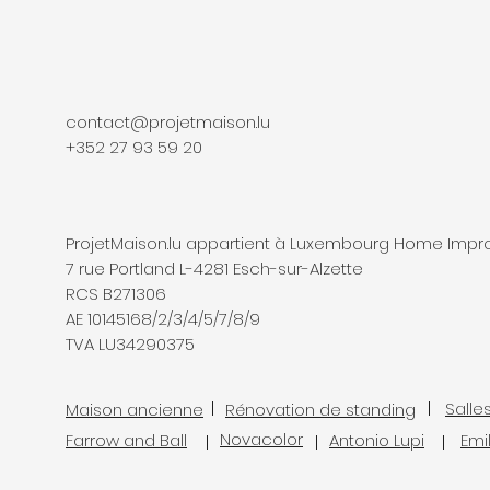
contact@projetmaison.lu
+352 27 93 59 20
ProjetMaison.lu appartient à Luxembourg Home Imp
7 rue Portland L-4281 Esch-sur-Alzette
RCS B271306
AE 10145168/2/3/4/5/7/8/9
TVA LU34290375
Salle
Maison ancienne
Rénovation de standing
Novacolor
Farrow and Ball
Antonio Lupi
Emi