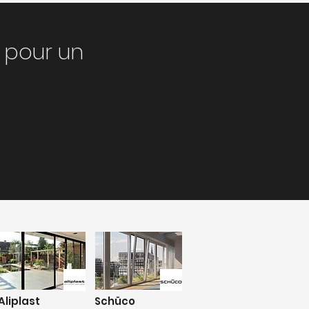
 pour un
Aliplast
Schüco