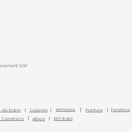
rovement Sàrl
Armoires
Fenêtres
s de bains
Cuisines
Peinture
l Ceramica
RES Italia
Albed