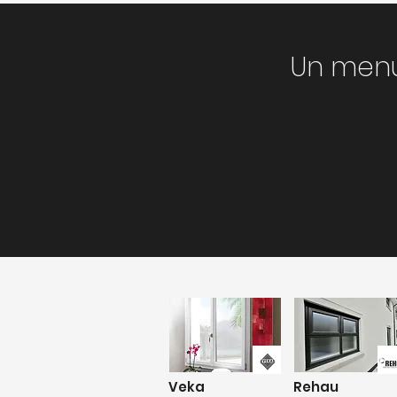
Un menu
Veka
Rehau