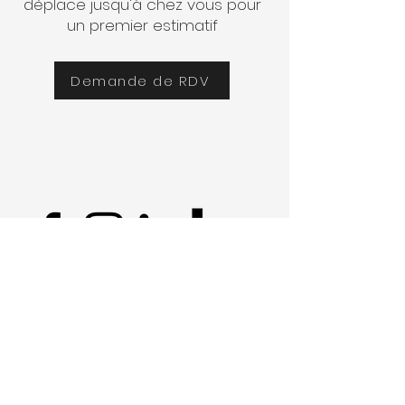
déplace jusqu'à chez vous pour
un premier estimatif
Demande de RDV
contact@projetmaison.lu
+352 27 93 59 20
ProjetMaison.lu appartient à
Luxembourg Home Improvement Sàrl
7 rue Portland L-4281 Esch-sur-Alzette