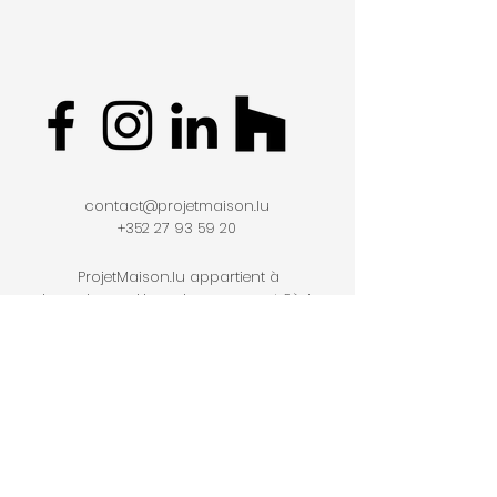
contact@projetmaison.lu
+352 27 93 59 20
ProjetMaison.lu appartient à
Luxembourg Home Improvement Sàrl
7 rue Portland L-4281 Esch-sur-Alzette
RCS B271306
AE
10145168
/2/3/4/5/7/8/9
TVA LU34290375
Rénovation de standing
Maison ancienne